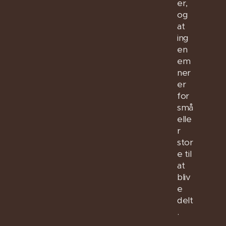
er,
og
at
ing
en
em
ner
er
for
små
elle
r
stor
e til
at
bliv
e
delt
.