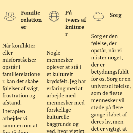
Familie
På
Sorg
relation
tværs af
er
kulture
r
Sorg er den
følelse, der
Når konflikter
opstår, når vi
eller
Nogle
mister noget,
misforståelser
mennesker
der er
opstår i
oplever at stå i
betydningsfuldt
familierelatione
et kulturelt
for os. Sorg er en
r, kan det skabe
krydsfelt. Jeg har
universel følelse,
følelser af svigt,
erfaring med at
som de fleste
frustration og
arbejde med
mennesker vil
afstand.
mennesker med
støde på flere
forskellige
I terapien
gange i løbet af
kulturelle
arbejder vi
deres liv, men
baggrunde og
sammen om at
det er vigtigt at
ved, hvor vigtigt
forstå dine