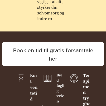
vigtigst af alt,
styrker din
selvomsorg og
indre ro.
Book en tid til gratis forsamtale
her
Kor
Bre
Ter
d
api
t
fagli
me
ven
g
d
teti
vide
try
d
n
ghe