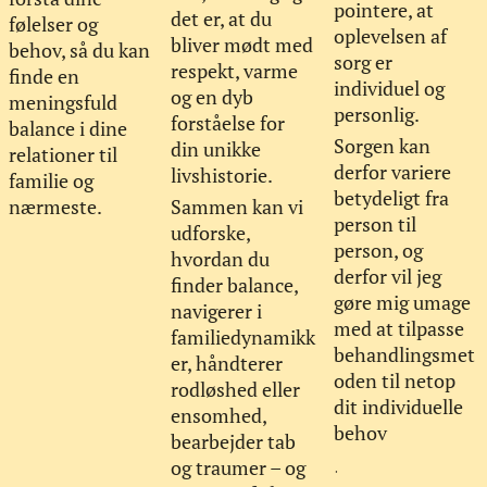
pointere, at
det er, at du
følelser og
oplevelsen af
bliver mødt med
behov, så du kan
sorg er
respekt, varme
finde en
individuel og
og en dyb
meningsfuld
personlig.
forståelse for
balance i dine
Sorgen kan
din unikke
relationer til
derfor variere
livshistorie.
familie og
betydeligt fra
nærmeste.
Sammen kan vi
person til
udforske,
person, og
hvordan du
derfor vil jeg
finder balance,
gøre mig umage
navigerer i
med at tilpasse
familiedynamikk
behandlingsmet
er, håndterer
oden til netop
rodløshed eller
dit individuelle
ensomhed,
behov
bearbejder tab
og traumer – og
.