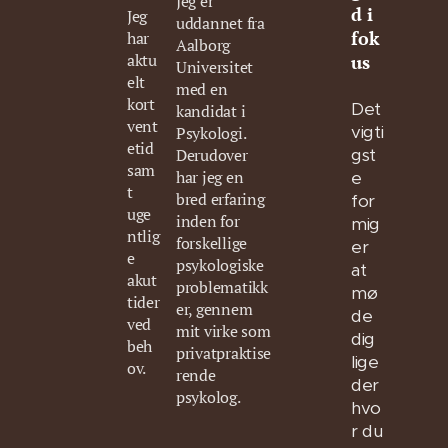
Jeg er
d i
Jeg
uddannet fra
fok
har
Aalborg
aktu
us
Universitet
elt
med en
kort
Det
kandidat i
vent
vigti
Psykologi.
etid
Derudover
gst
sam
har jeg en
e
t
bred erfaring
for
uge
inden for
mig
ntlig
forskellige
er
e
psykologiske
at
akut
problematikk
mø
tider
er, gennem
de
ved
mit virke som
dig
beh
privatpraktise
lige
ov.
rende
der
psykolog.
hvo
r du