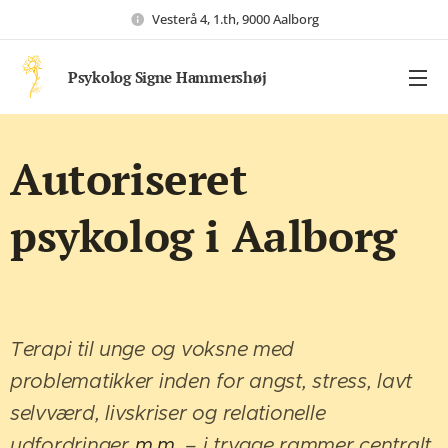
Vesterå 4, 1.th, 9000 Aalborg
Psykolog Signe Hammershøj
Autoriseret
psykolog i Aalborg
Terapi til unge og voksne med
problematikker inden for angst, stress, lavt
selvværd, livskriser og relationelle
udfordringer
m.m.
– i trygge rammer centralt