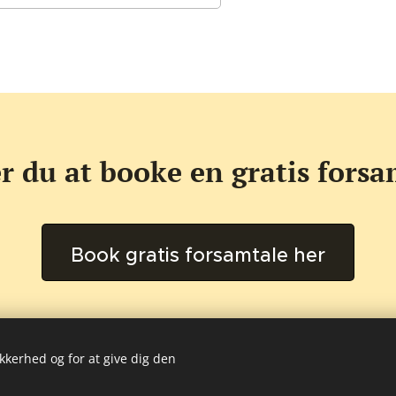
r du at booke en gratis forsa
Book gratis forsamtale her
ikkerhed og for at give dig den
 Psykolog Signe Hammershøj l 2025 Alle rettigheder forbehold