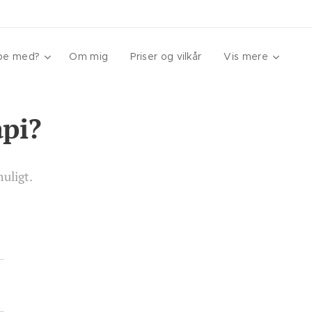
lpe med?
Om mig
Priser og vilkår
Vis mere
api?
uligt.