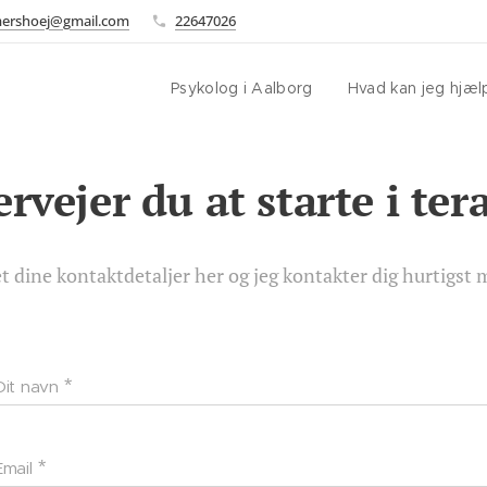
ershoej@gmail.com
22647026
Psykolog i Aalborg
Hvad kan jeg hjæ
rvejer du at starte i ter
t dine kontaktdetaljer her og jeg kontakter dig hurtigst m
Dit navn
Email